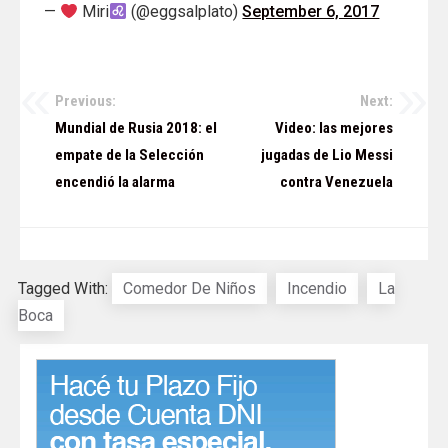
—
Miri
(@eggsalplato)
September 6, 2017
Previous:
Next:
Navegación
Mundial de Rusia 2018: el
Video: las mejores
de
empate de la Selección
jugadas de Lio Messi
encendió la alarma
contra Venezuela
entradas
Tagged With:
Comedor De Niños
Incendio
La
Boca