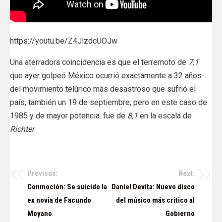
https://youtu.be/Z4JlzdcUOJw
Una aterradora coincidencia es que el terremoto de
7,1
que ayer golpeó México ocurrió exactamente a 32 años
del movimiento telúrico más desastroso que sufrió el
país, también un 19 de septiembre, pero en este caso de
1985 y de mayor potencia: fue de
8,1
en la escala de
Richter
.
Previous:
Next:
Navegación
Conmoción: Se suicido la
Daniel Devita: Nuevo disco
de
ex novia de Facundo
del músico más critico al
Moyano
Gobierno
entradas