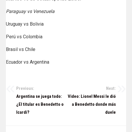
Paraguay vs Venezuela
Uruguay vs Bolivia
Perú vs Colombia
Brasil vs Chile
Ecuador vs Argentina
Previous:
Next:
Navegación
Argentina se juega todo:
Video: Lionel Messi le dió
de
¿El titular es Benedetto o
a Benedetto donde más
Icardi?
duele
entradas