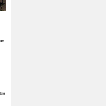
que
e
bia