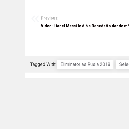
Previous:
Navegación
Video: Lionel Messi le dió a Benedetto donde m
de
entradas
Tagged With:
Eliminatorias Rusia 2018
Sele
Sobre Nosotros
|
Contacto
|
Polític
© 2026 Info Virales - Todos los derechos