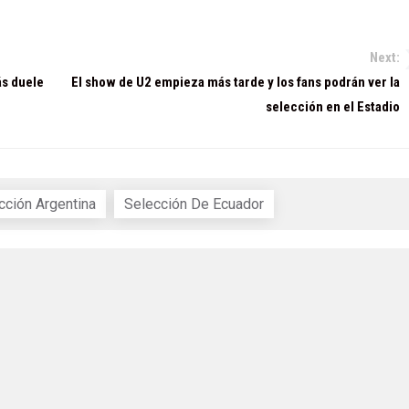
Next:
ás duele
El show de U2 empieza más tarde y los fans podrán ver la
selección en el Estadio
cción Argentina
Selección De Ecuador
a de Privacidad
|
Términos y Condiciones
 reservados - Ciudad Autónoma de Buenos Aires