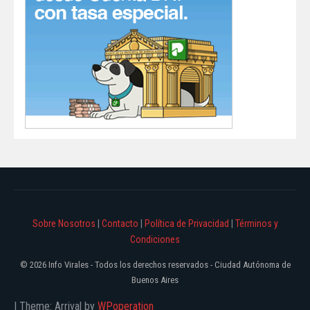
Sobre Nosotros
|
Contacto
|
Política de Privacidad
|
Términos y
Condiciones
© 2026 Info Virales - Todos los derechos reservados - Ciudad Autónoma de
Buenos Aires
|
Theme: Arrival by
WPoperation