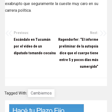
exabrupto que seguramente la cueste muy caro en su
carrera política.
Previous:
Next:
Navegación
Escándalo en Tucumán
Ragendorfer: “El informe
de
por el video de un
preliminar de la autopsia
diputado tomando cocaína
dice que el cuerpo tiene
entradas
entre 5 y pocos días más
sumergido”
Tagged With:
Cambiemos