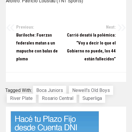
Árbitro: Patricio Loustau (TNT Sports)
Previous:
Next:
Navegación
Bariloche: Fuerzas
Carrió desató la polémica:
de
federales matan a un
“Voy a decir lo que el
mapuche con balas de
Gobierno no puede, los 44
entradas
plomo
están fallecidos”
Tagged With:
Boca Juniors
Newell's Old Boys
River Plate
Rosario Central
Superliga