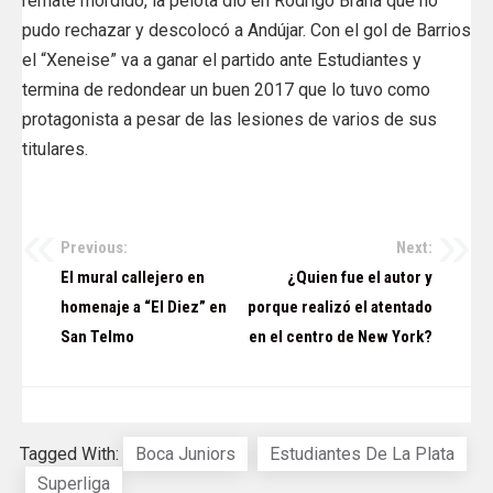
remate mordido, la pelota dió en Rodrigo Braña que no
pudo rechazar y descolocó a Andújar. Con el gol de Barrios
el “Xeneise” va a ganar el partido ante Estudiantes y
termina de redondear un buen 2017 que lo tuvo como
protagonista a pesar de las lesiones de varios de sus
titulares.
Previous:
Next:
Navegación
El mural callejero en
¿Quien fue el autor y
de
homenaje a “El Diez” en
porque realizó el atentado
San Telmo
en el centro de New York?
entradas
Tagged With:
Boca Juniors
Estudiantes De La Plata
Superliga