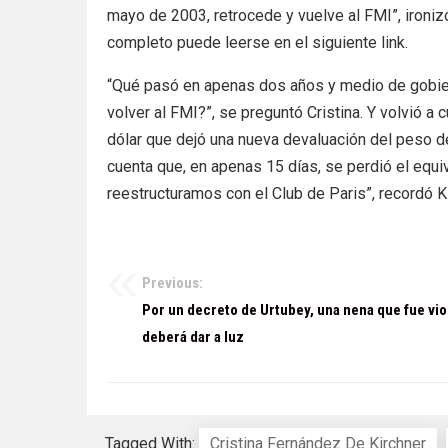
mayo de 2003, retrocede y vuelve al FMI”, ironi
completo puede leerse en el siguiente link.
“Qué pasó en apenas dos años y medio de gobier
volver al FMI?”, se preguntó Cristina. Y volvió a 
dólar que dejó una nueva devaluación del peso d
cuenta que, en apenas 15 días, se perdió el equ
reestructuramos con el Club de Paris”, recordó Ki
Previous:
Navegación
Por un decreto de Urtubey, una nena que fue vio
de
deberá dar a luz
entradas
Tagged With:
Cristina Fernández De Kirchner