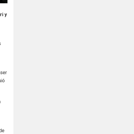
ri y
s
 ser
uió
a
 de