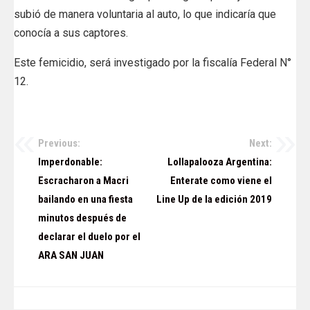
subió de manera voluntaria al auto, lo que indicaría que
conocía a sus captores.
Este femicidio, será investigado por la fiscalía Federal N°
12.
Previous:
Next:
Navegación
Imperdonable:
Lollapalooza Argentina:
de
Escracharon a Macri
Enterate como viene el
bailando en una fiesta
Line Up de la edición 2019
entradas
minutos después de
declarar el duelo por el
ARA SAN JUAN