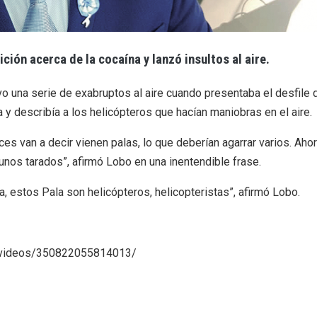
ción acerca de la cocaína y lanzó insultos al aire.
o una serie de exabruptos al aire cuando presentaba el desfile 
 y describía a los helicópteros que hacían maniobras en el aire.
ces van a decir vienen palas, lo que deberían agarrar varios. Aho
unos tarados”, afirmó Lobo en una inentendible frase.
a, estos Pala son helicópteros, helicopteristas”, afirmó Lobo.
/videos/350822055814013/