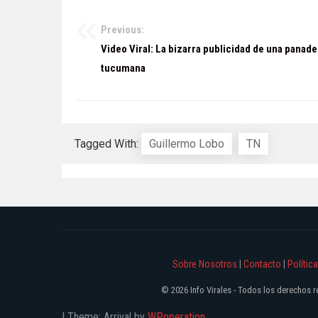
Previous:
Navegación
Video Viral: La bizarra publicidad de una panade
de
tucumana
entradas
Tagged With:
Guillermo Lobo
TN
Sobre Nosotros
|
Contacto
|
Polític
© 2026 Info Virales - Todos los derechos
|
Theme: Arrival by
WPoperation