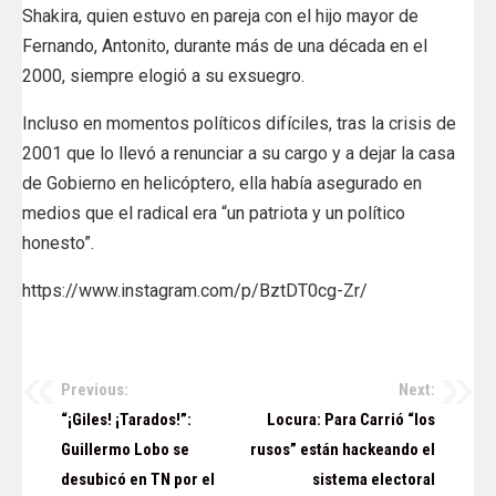
Shakira, quien estuvo en pareja con el hijo mayor de
Fernando, Antonito, durante más de una década en el
2000, siempre elogió a su exsuegro.
Incluso en momentos políticos difíciles, tras la crisis de
2001 que lo llevó a renunciar a su cargo y a dejar la casa
de Gobierno en helicóptero,
ella había asegurado en
medios que el radical era “un patriota y un político
honesto”.
https://www.instagram.com/p/BztDT0cg-Zr/
Previous:
Next:
Navegación
“¡Giles! ¡Tarados!”:
Locura: Para Carrió “los
de
Guillermo Lobo se
rusos” están hackeando el
desubicó en TN por el
sistema electoral
entradas