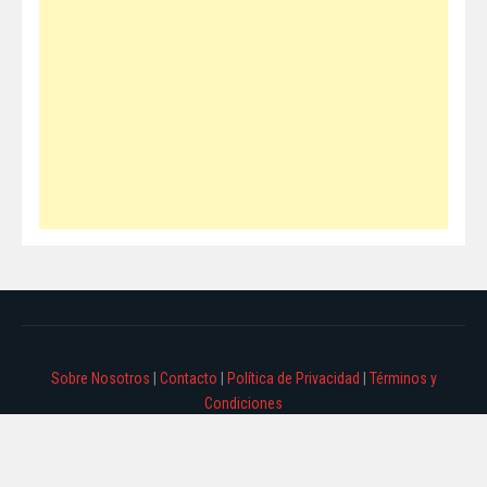
Sobre Nosotros
|
Contacto
|
Política de Privacidad
|
Términos y
Condiciones
© 2026 Info Virales - Todos los derechos reservados - Ciudad Autónoma de
Buenos Aires