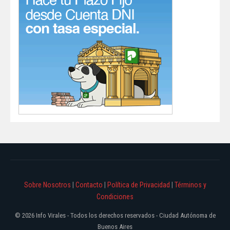
Sobre Nosotros
|
Contacto
|
Política de Privacidad
|
Términos y
Condiciones
© 2026 Info Virales - Todos los derechos reservados - Ciudad Autónoma de
Buenos Aires