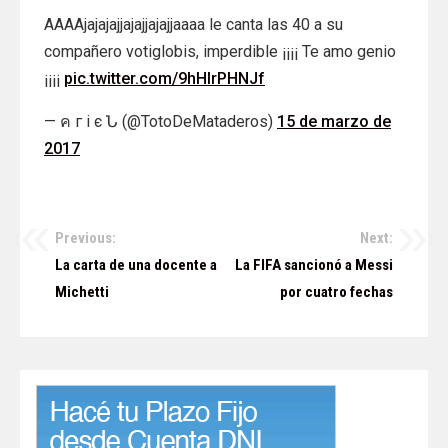
AAAAjajajajjajajjajajjaaaa le canta las 40 a su
compañero votiglobis, imperdible ¡¡¡¡ Te amo genio
¡¡¡¡
pic.twitter.com/9hHlrPHNJf
— ค г i є Ն (@TotoDeMataderos)
15 de marzo de
2017
Previous:
Next:
Navegación
La carta de una docente a
La FIFA sancionó a Messi
de
Michetti
por cuatro fechas
entradas