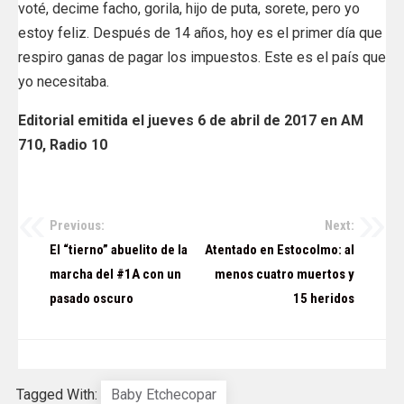
voté, decime facho, gorila, hijo de puta, sorete, pero yo
estoy feliz. Después de 14 años, hoy es el primer día que
respiro ganas de pagar los impuestos. Este es el país que
yo necesitaba.
Editorial emitida el jueves 6 de abril de 2017 en AM
710, Radio 10
Previous:
Next:
Navegación
El “tierno” abuelito de la
Atentado en Estocolmo: al
de
marcha del #1A con un
menos cuatro muertos y
pasado oscuro
15 heridos
entradas
Tagged With:
Baby Etchecopar