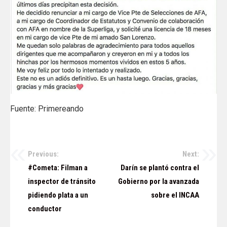
Fuente: Primereando
Previous:
Next:
Navegación
#Cometa: Filman a
Darín se plantó contra el
de
inspector de tránsito
Gobierno por la avanzada
pidiendo plata a un
sobre el INCAA
entradas
conductor