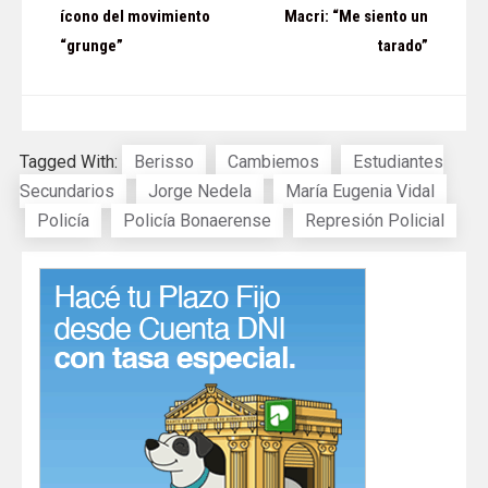
de
ícono del movimiento
Macri: “Me siento un
“grunge”
tarado”
entradas
Tagged With:
Berisso
Cambiemos
Estudiantes
Secundarios
Jorge Nedela
María Eugenia Vidal
Policía
Policía Bonaerense
Represión Policial