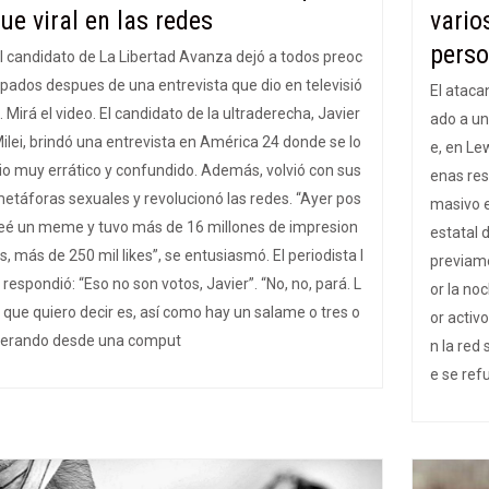
fue viral en las redes
vario
pers
l candidato de La Libertad Avanza dejó a todos preoc
pados despues de una entrevista que dio en televisió
El ataca
. Mirá el video. El candidato de la ultraderecha, Javier
ado a un
ilei, brindó una entrevista en América 24 donde se lo
e, en Le
io muy errático y confundido. Además, volvió con sus
enas res
etáforas sexuales y revolucionó las redes. “Ayer pos
masivo e
eé un meme y tuvo más de 16 millones de impresion
estatal 
s, más de 250 mil likes”, se entusiasmó. El periodista l
previame
 respondió: “Eso no son votos, Javier”. “No, no, pará. L
or la no
 que quiero decir es, así como hay un salame o tres o
or activo
erando desde una comput
n la red
e se ref