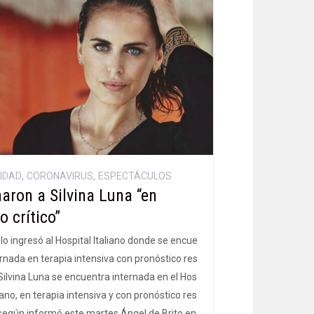
,
,
IDAD
CORONAVIRUS
ESPECTÁCULOS
naron a Silvina Luna “en
o crítico”
o ingresó al Hospital Italiano donde se encue
ernada en terapia intensiva con pronóstico res
Silvina Luna se encuentra internada en el Hos
liano, en terapia intensiva y con pronóstico res
según informó este martes Ángel de Brito en