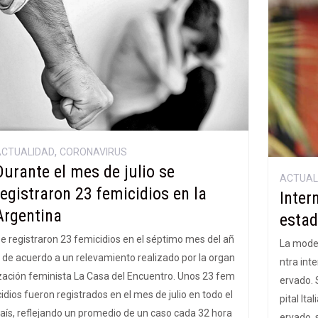
,
ACTUALIDAD
CORONAVIRUS
Durante el mes de julio se
ACTUAL
registraron 23 femicidios en la
Inter
Argentina
estad
e registraron 23 femicidios en el séptimo mes del añ
La model
 de acuerdo a un relevamiento realizado por la organ
ntra int
zación feminista La Casa del Encuentro. Unos 23 fem
ervado. 
cidios fueron registrados en el mes de julio en todo el
pital Ita
aís, reflejando un promedio de un caso cada 32 hora
ervado, 