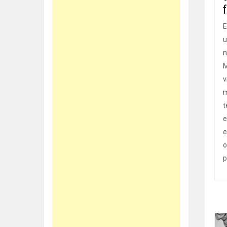
E
u
n
M
v
m
t
e
e
o
p