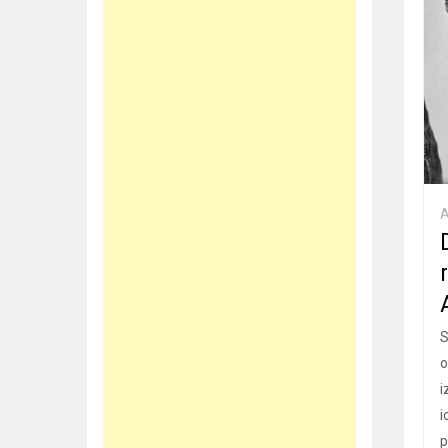
S
o
i
i
p