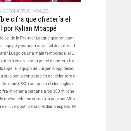
,
,
D
CORONAVIRUS
VIRALES
íble cifra que ofrecería el
l por Kylian Mbappé
 Rojos' de la Premier League quieren cam
a al equipo y estarían atrás del delantero d
dará? Luego de una mala temporada, el Li
glaterra va a la carga por el delantero fra
Mbappé . El equipo de Jurgen Klopp decidi
a puja por la contratación del delantero d
t-Germain (PSG) por quien el club inglés o
cifra millonaria cercana a los 300 millone
"Un nuevo actor se suma a la puja por Mba
a del Liverpool", señaló el diario español M