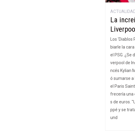
ACTUALIDA
La incre
Liverpoo
Los 'Diablos
biarle la car
el PSG. ¿Se 
verpool de In
ncés Kylian 
ó sumarse a l
el Paris Sain
frecería una 
s de euros. 
ppé y se trat
und